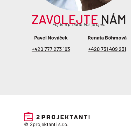
ZAVOLEJTE
NÁM
Pojďme probrat Váš projekt
Pavel Nováček
Renata Böhmová
+420 777 273 193
+420 731 409 231
© 2projektanti s.r.o.