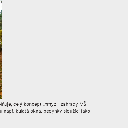
lňuje, celý koncept „hmyzí“ zahrady MŠ.
 např. kulatá okna, bedýnky sloužící jako