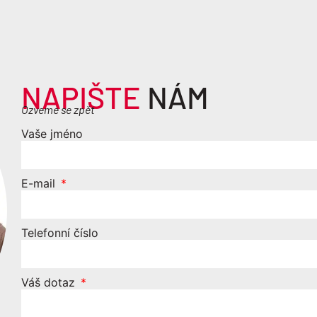
NAPIŠTE
NÁM
Ozveme se zpět
Vaše jméno
E-mail
Telefonní číslo
Váš dotaz