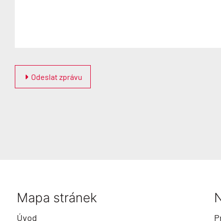
Odeslat zprávu
Mapa stránek
N
Úvod
P