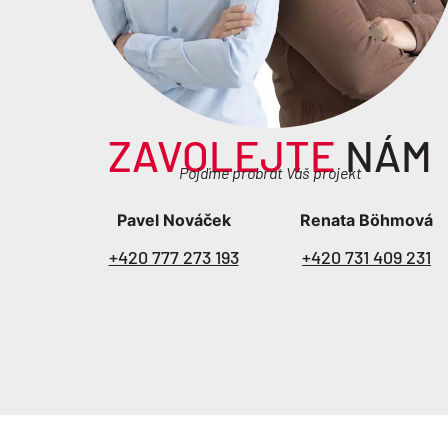
ZAVOLEJTE
NÁM
Pojďme probrat Váš projekt
Pavel Nováček
Renata Böhmová
+420 777 273 193
+420 731 409 231