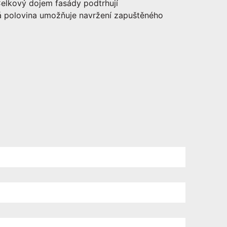
lkový dojem fasády podtrhují
ná polovina umožňuje navržení zapuštěného