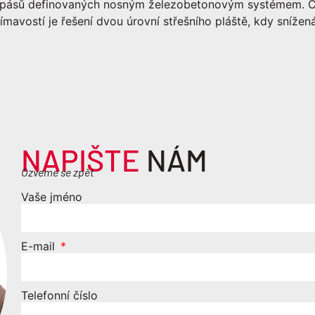
 pásů definovaných nosným železobetonovým systémem. Ce
mavostí je řešení dvou úrovní střešního pláště, kdy sníže
NAPIŠTE
NÁM
Ozveme se zpět
Vaše jméno
E-mail
Telefonní číslo